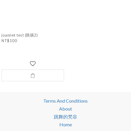
joannet test (限購2)
NT$100
Terms And Conditions
About
跳舞的梵谷
Home