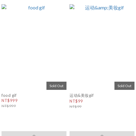
Sold Out
Sold Out
food gif
运动&美妆gif
NT$999
NT$99
NT$999
NT$99