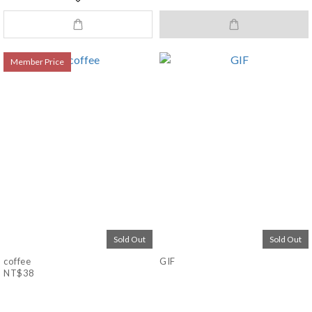
Member Price
Sold Out
Sold Out
coffee
GIF
NT$38