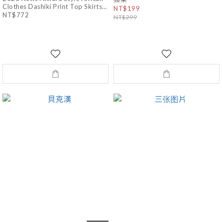
Clothes Dashiki Print Top Skirts
NT$199
Fashion Feather Party African
NT$772
NT$299
Dresses for Women Robe
Africaine