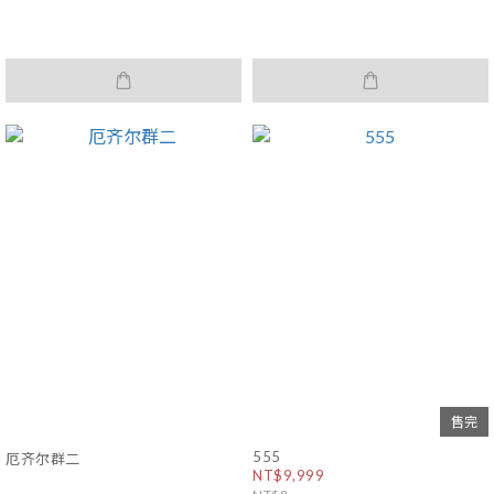
售完
555
厄齐尔群二
NT$9,999