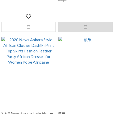
NT$8
2020 News Ankara Style African
蘋果