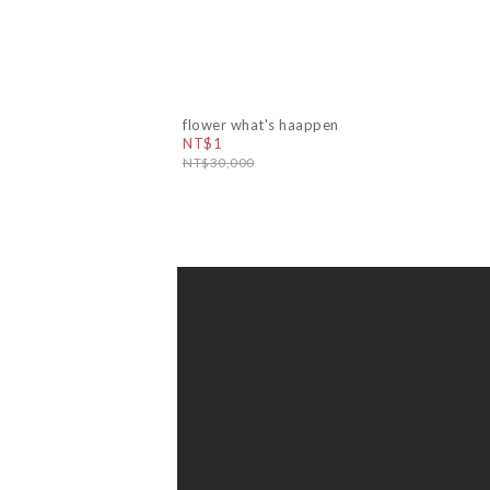
flower what's haappen
NT$1
NT$30,000