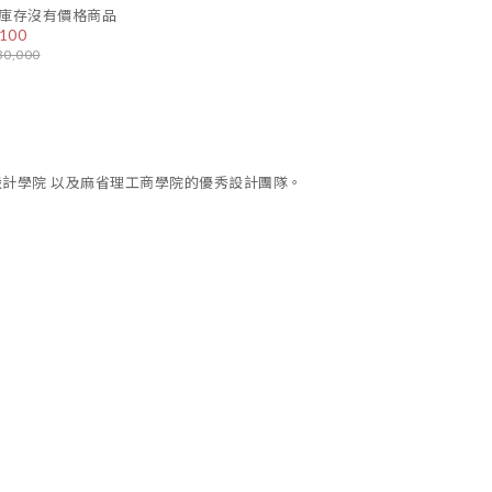
庫存沒有價格商品
100
30,000
設計學院 以及麻省理工商學院的優秀設計團隊。
。