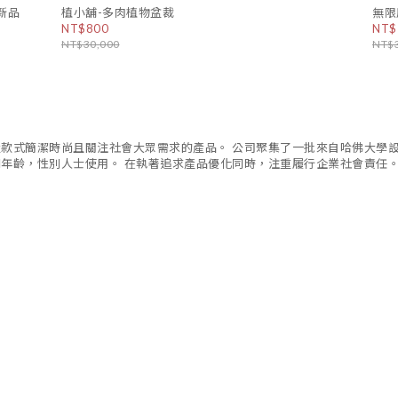
新品
植小舖-多肉植物盆裁
無限
NT$800
NT$
NT$30,000
NT$
造款式簡潔時尚且關注社會大眾需求的產品。 公司聚集了一批來自哈佛大學
同年齡，性別人士使用。 在執著追求產品優化同時，注重履行企業社會責任