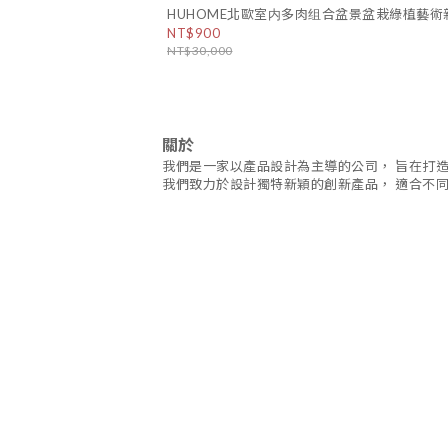
HUHOME北歐室内多肉组合盆景盆栽綠植藝術
NT$900
NT$30,000
關於
我們是一家以產品設計為主導的公司， 旨在打
我們致力於設計獨特新穎的創新產品， 適合不