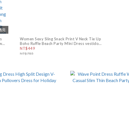
售完
s
Women Sexy Sling Snack Print V Neck Tie Up
ew
Boho Ruffle Beach Party MIni Dress vestido
er
verano Mini vestido estampado serpiente
NT$449
Party
NT$785
it
Maxi
020
ion
Beach
Maxi
020
ion
Beach