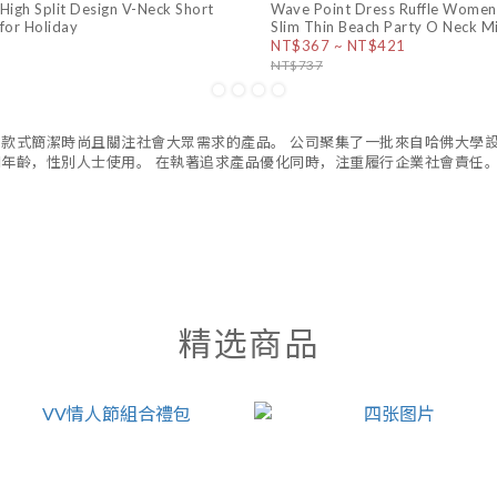
igh Split Design V-Neck Short
Wave Point Dress Ruffle Women
ion
 for Holiday
Slim Thin Beach Party O Neck M
NT$367 ~ NT$421
NT$737
造款式簡潔時尚且關注社會大眾需求的產品。 公司聚集了一批來自哈佛大學
同年齡，性別人士使用。 在執著追求產品優化同時，注重履行企業社會責任
精选商品