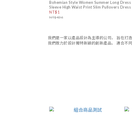
Summer Dress Boho Long Maxi Dress Short
Bohemian Style Women Summer Long Dress H
sleeved Party Beach Dresses 2020 New fash
Sleeve High Waist Print Slim Pullovers Dress
Female Split Sundress
NT$1
NT$436
我們是一家以產品設計為主導的公司， 旨在打
我們致力於設計獨特新穎的創新產品， 適合不