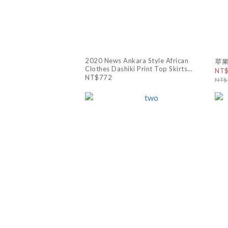
2020 News Ankara Style African
苹
Clothes Dashiki Print Top Skirts
NT
Fashion Feather Party African Dresses
NT$772
NT$
for Women Robe Africaine