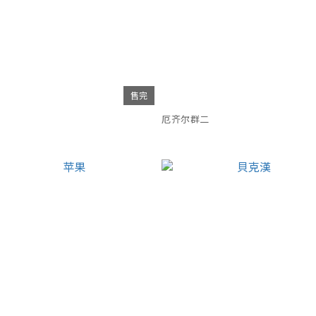
售完
厄齐尔群二