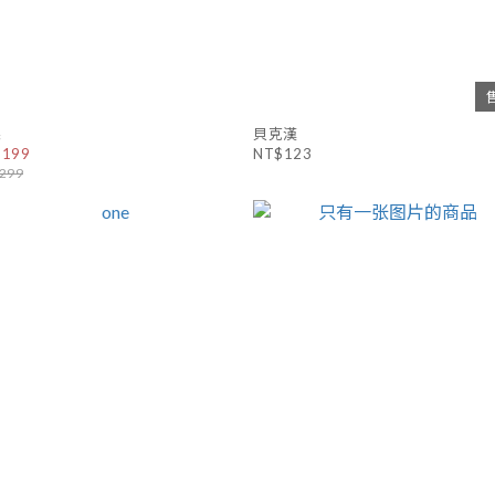
果
貝克漢
$199
NT$123
299