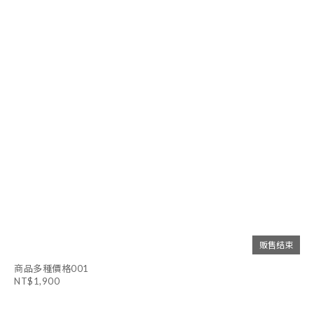
贩售结束
商品多種價格001
NT$1,900