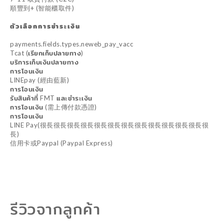
順豐到+ (智能櫃取件)
ตัวเลือกการชำระเงิน
payments.fields.types.neweb_pay_vacc
Tcat (เรียกเก็บปลายทาง)
บริการเก็บเงินปลายทาง
การโอนเงิน
LINEpay (經由藍新)
การโอนเงิน
รับสินค้าที่ FMT และชำระเงิน
การโอนเงิน (需上傳付款憑證)
การโอนเงิน
LINE Pay(很長很長很長很長很長很長很長很長很長很長很長很長很
長)
信用卡或Paypal (Paypal Express)
รีวิวจากลูกค้า