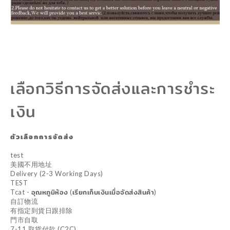
เลือกวิธีการจัดส่งและการชำระ
เงิน
ตัวเลือกการจัดส่ง
test
美國不用地址
Delivery (2-3 Working Days)
TEST
Tcat - อุณหภูมิห้อง (เรียกเก็บเงินเมื่อจัดส่งสินค้า)
自訂物流
有指定到貨日跟排除
門市自取
7-11 取貨付款 (C2C)