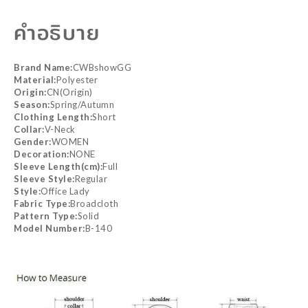
คำอธิบาย
Brand Name:
CWBshowGG
Material:
Polyester
Origin:
CN(Origin)
Season:
Spring/Autumn
Clothing Length:
Short
Collar:
V-Neck
Gender:
WOMEN
Decoration:
NONE
Sleeve Length(cm):
Full
Sleeve Style:
Regular
Style:
Office Lady
Fabric Type:
Broadcloth
Pattern Type:
Solid
Model Number:
B-140