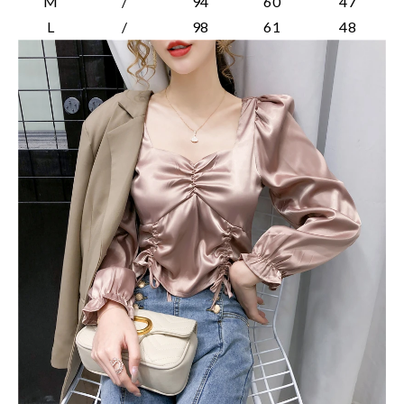
M
/
94
60
47
L
/
98
61
48