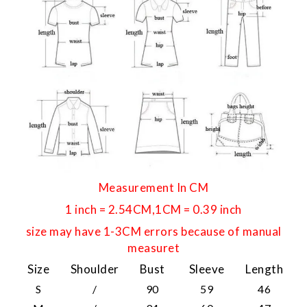
Measurement In CM
1 inch = 2.54CM,1CM = 0.39 inch
size may have 1-3CM errors because of manual
measuret
Size
Shoulder
Bust
Sleeve
Length
S
/
90
59
46