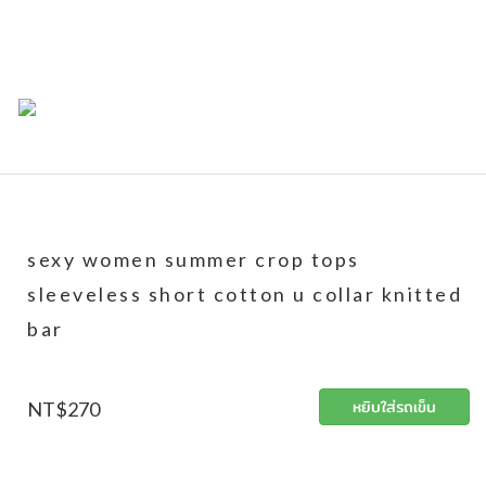
sexy women summer crop tops
sleeveless short cotton u collar knitted
bar
NT$270
หยิบใส่รถเข็น