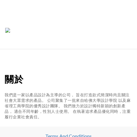
關於
我們是一家以產品設計為主導的公司， 旨在打造款式簡潔時尚且關注
社會大眾需求的產品。 公司聚集了一批來自哈佛大學設計學院 以及麻
省理工商學院的優秀設計團隊。 我們致力於設計獨特新穎的創新產
品， 適合不同年齡，性別人士使用。 在執著追求產品優化同時，注重
履行企業社會責任。
Terms And Conditions