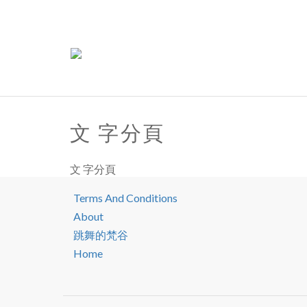
文 字分頁
文 字分頁
Terms And Conditions
About
跳舞的梵谷
Home