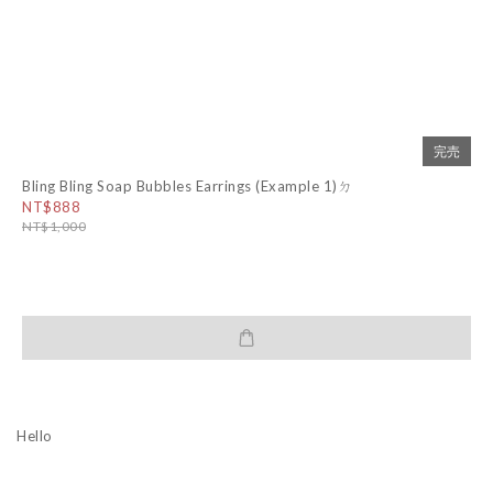
完売
Bling Bling Soap Bubbles Earrings (Example 1)ㄉ
NT$888
NT$1,000
Hello